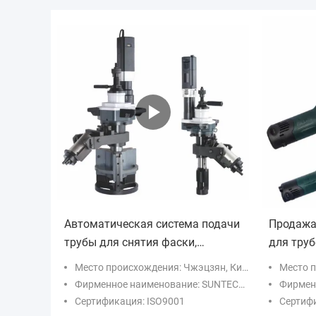
Автоматическая система подачи
Продажа
трубы для снятия фаски,
для труб
используемая для снятия фаски
для нефт
Место происхождения: Чжэцзян, Китай
Место п
с толстых труб и подготовки к
строител
Фирменное наименование: SUNTECHMACH
Фирменн
сварке фланцевых соединений
котлов и
Сертификация: ISO9001
Сертифи