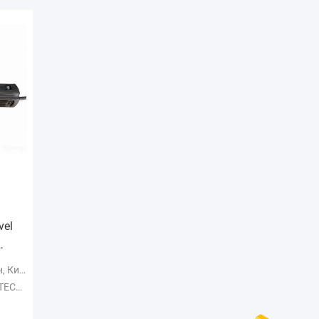
vel
итай
MACH
е)