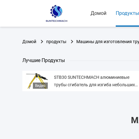
Домой
Продукты
Домой
продукты
Машины для изготовления тр
Лучшие Продукты
STB30 SUNTECHMACH алюминиевые
трубы сгибатель для изгиба небольших
Видео
размеров алюминиевых труб
портативная труба изгибающая машина
М