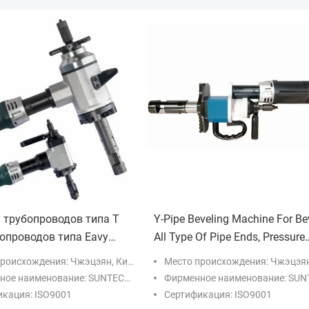
 трубопроводов типа T
Y-Pipe Beveling Machine For Be
опроводов типа Eavy
All Type Of Pipe Ends, Pressure
и, природного газа,
Vessel And Flanges On Site
роисхождения: Чжэцзян, Китай
Место происхождения: Чжэцзян, К
ьства энергоснабжения,
(Машина для нанесения на
ое наименование: SUNTECHMACH
Фирменное наименование: SUNTECH
 ядерной энергетики
любой тип труб, сосудов под
кация: ISO9001
Сертификация: ISO9001
давлением и фланцев на мест