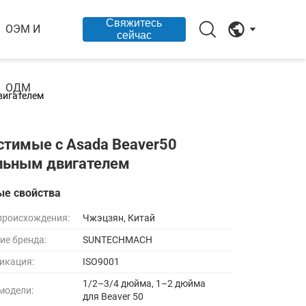
Свяжитесь
ОЭМ И
сейчас
ОДМ
вигателем
стимые с Asada Beaver50
льным двигателем
ые свойства
происхождения:
Чжэцзян, Китай
ие бренда:
SUNTECHMACH
икация:
ISO9001
1/2–3/4 дюйма, 1–2 дюйма
модели:
для Beaver 50