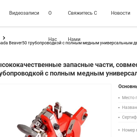
Видеозаписи
О
Свяжитесь С
Новости
Нас
Нами
sada Beaver50 трубопроводкой с полным медным универсальным д
сококачественные запасные части, совме
убопроводкой с полным медным универса
Основн
Место 
Назван
Сертиф
Номер 