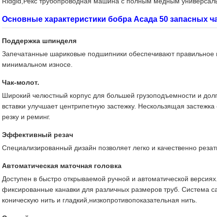
Ridgid,Рекс трубопроводная машина с полным медным универсал
Основные характеристики бобра Асада 50 запасных ч
Поддержка шпинделя
Запечатанные шариковые подшипники обеспечивают правильное 
минимальном износе.
Чак-молот.
Широкий челюстный корпус для большей грузоподъемности и дол
вставки улучшает центрипетную застежку. Нескользящая застежка
резку и реминг.
Эффективный резач
Специализированный дизайн позволяет легко и качественно резат
Автоматическая маточная головка
Доступен в быстро открываемой ручной и автоматической версиях
фиксированные канавки для различных размеров труб. Система с
коническую нить и гладкий,низкопротивопоказательная нить.