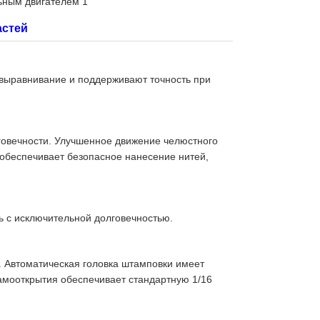
ьным двигателем 1
астей
выравнивание и поддерживают точность при
говечности. Улучшенное движение челюстного
 обеспечивает безопасное нанесение нитей,
ь с исключительной долговечностью.
. Автоматическая головка штамповки имеет
амооткрытия обеспечивает стандартную 1/16