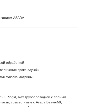
ованием ASADA.
вой обработкой
увеличения срока службы
тая головка матрицы
50, Ridgid, Rex трубопроводкой с полным
асти, совместимые с Asada Beaver50,