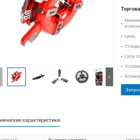
Торгов
Миним
количе
Цена:
Станда
Срок п
Услови
Возмож
Запро
нические характеристики