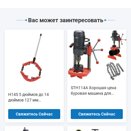
Вас может заинтересовать
STH114A Хорошая цена
буровая машина для
H14S 5 дюймов до 14
пробивания труб, буровая
дюймов 127 мм
машина для пробивания
Металлические трубы
труб, электрический резач
резатели высокой
Свяжитесь Сейчас
Свяжитесь Сейчас
труб
точности