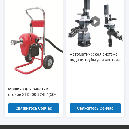
Автоматическая система
подачи трубы для снятия
фаски, используемая для
снятия фаски с толстых
труб и подготовки к
сварке фланцевых
соединений
Машина для очистки
стоков STD200B 2-8 " (50-
200 мм) 750W 700RPM с
литой алюминиевой
Свяжитесь Сейчас
Свяжитесь Сейчас
рамкой