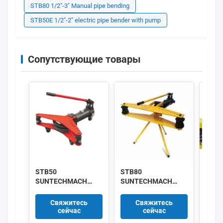
STB80 1/2″-3″ Manual pipe bending
STB50E 1/2″-2″ electric pipe bender with pump
Сопутствующие товары
STB50
STB80
STB2
SUNTECHMACH
SUNTECHMACH
SUN
алюминиевый
алюминиевый
стал
ручной
ручной
труб
Свяжитесь
Свяжитесь
гидравлический
гидравлический
сгиб
сейчас
сейчас
прокладчик труб
трубопровод 1/2
изги